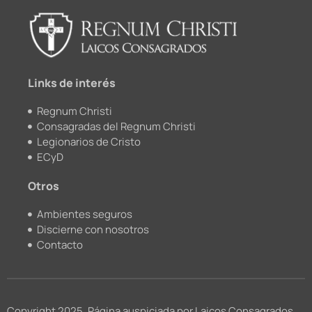
b
u
k
a
o
b
r
g
o
e
r
k
a
m
Links de interés
Regnum Christi
Consagradas del Regnum Christi
Legionarios de Cristo
ECyD
Otros
Ambientes seguros
Discierne con nosotros
Contacto
Copyright 2025, Página auspiciada por Laicos Consagrados