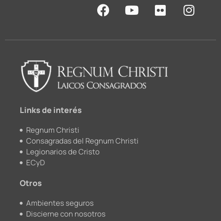
F
Y
F
I
a
o
l
n
c
u
i
s
e
t
c
t
b
u
k
a
o
b
r
g
o
e
r
k
a
m
Links de interés
Regnum Christi
Consagradas del Regnum Christi
Legionarios de Cristo
ECyD
Otros
Ambientes seguros
Discierne con nosotros