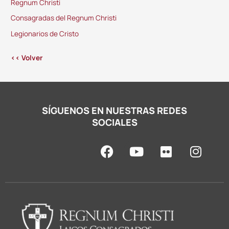
Regnum Christi
Consagradas del Regnum Christi
Legionarios de Cristo
<< Volver
SÍGUENOS EN NUESTRAS REDES
SOCIALES
F
Y
F
I
a
o
l
n
c
u
i
s
e
t
c
t
b
u
k
a
o
b
r
g
o
e
r