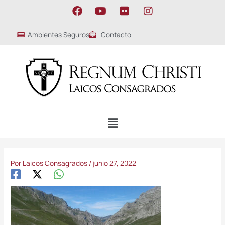
Ir
F
Y
F
I
al
a
o
l
n
contenido
c
u
i
s
Ambientes Seguros
Contacto
e
t
c
t
b
u
k
a
o
b
r
g
o
e
r
k
a
m
Menú
Por
Laicos Consagrados
/
junio 27, 2022