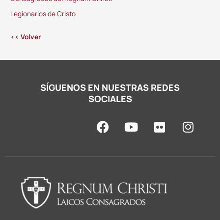
Legionarios de Cristo
<< Volver
SÍGUENOS EN NUESTRAS REDES
SOCIALES
F
Y
F
I
a
o
l
n
c
u
i
s
e
t
c
t
b
u
k
a
o
b
r
g
o
e
r
k
a
m