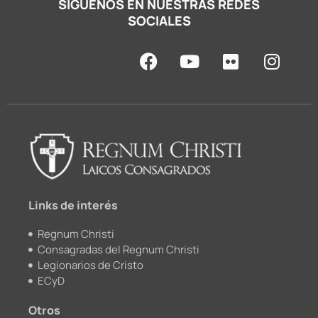
SÍGUENOS EN NUESTRAS REDES
SOCIALES
F
Y
F
I
a
o
l
n
c
u
i
s
e
t
c
t
b
u
k
a
o
b
r
g
o
e
r
k
a
m
Links de interés
Regnum Christi
Consagradas del Regnum Christi
Legionarios de Cristo
ECyD
Otros