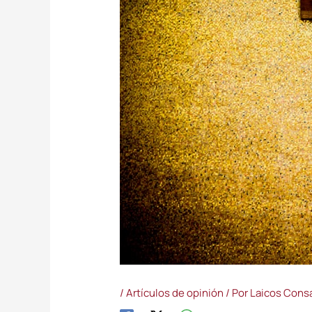
/
Artículos de opinión
/ Por
Laicos Cons