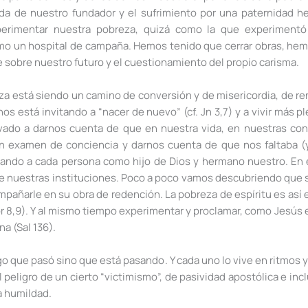
ida de nuestro fundador y el sufrimiento por una paternidad h
erimentar nuestra pobreza, quizá como la que experimentó 
omo un hospital de campaña. Hemos tenido que cerrar obras, he
 sobre nuestro futuro y el cuestionamiento del propio carisma.
a está siendo un camino de conversión y de misericordia, de re
nos está invitando a “nacer de nuevo” (cf. Jn 3,7) y a vivir má
evado a darnos cuenta de que en nuestra vida, en nuestras co
n examen de conciencia y darnos cuenta de que nos faltaba (y
mirando a cada persona como hijo de Dios y hermano nuestro. En
de nuestras instituciones. Poco a poco vamos descubriendo que si
ompañarle en su obra de redención. La pobreza de espíritu es así
Cor 8,9). Y al mismo tiempo experimentar y proclamar, como Jesús 
na (Sal 136).
lgo que pasó sino que está pasando. Y cada uno lo vive en ritmos
peligro de un cierto “victimismo”, de pasividad apostólica e in
a humildad.