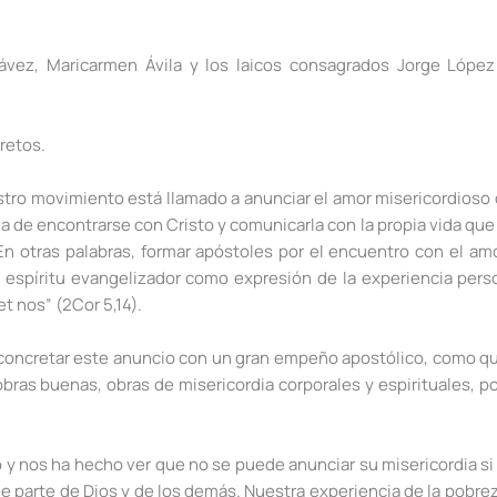
hávez, Maricarmen Ávila y los laicos consagrados Jorge Lópe
retos.
stro movimiento está llamado a anunciar el amor misericordioso
a de encontrarse con Cristo y comunicarla con la propia vida que
En otras palabras, formar apóstoles por el encuentro con el am
 espíritu evangelizador como expresión de la experiencia pers
t nos” (2Cor 5,14).
ncretar este anuncio con un gran empeño apostólico, como qu
bras buenas, obras de misericordia corporales y espirituales, po
o y nos ha hecho ver que no se puede anunciar su misericordia si
de parte de Dios y de los demás. Nuestra experiencia de la pobrez