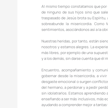
Al mismo tiempo constatamos que por es
de ninguno de sus hijos sino que sal
traspasado de Jesús brota su Espíritu,
sobreabunde la misericordia. Como 
sentimientos, asociándonos así a la obr
Nuestras heridas, por tanto, están sien
nosotros y estamos alegres. La experie
más libres, por ejemplo de una supuesta
y a los demás, sin darse cuenta que él 
Encuentro, acompañamiento y comunió
gobernar desde la misericordia, a vivi
desgaste emocional o surgen conflictos
del hermano, a perdonar y a pedir perdón
sin idolatrarlos. Estamos aprendiendo 
enseñando a ser más inclusivos, más ecl
ayudando a comprender mejor a tantas fa