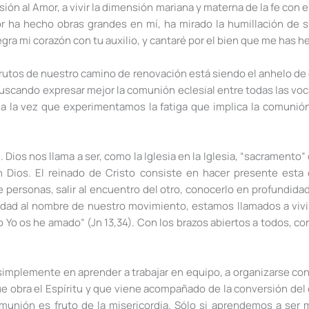
ón al Amor, a vivir la dimensión mariana y materna de la fe con en
r ha hecho obras grandes en mí, ha mirado la humillación de s
egra mi corazón con tu auxilio, y cantaré por el bien que me has h
 frutos de nuestro camino de renovación está siendo el anhelo d
scando expresar mejor la comunión eclesial entre todas las voca
 la vez que experimentamos la fatiga que implica la comunión
ios nos llama a ser, como la Iglesia en la Iglesia, “sacramento”
n Dios. El reinado de Cristo consiste en hacer presente esta 
personas, salir al encuentro del otro, conocerlo en profundidad
lidad al nombre de nuestro movimiento, estamos llamados a vivi
Yo os he amado” (Jn 13,34). Con los brazos abiertos a todos, con 
implemente en aprender a trabajar en equipo, a organizarse con
obra el Espíritu y que viene acompañado de la conversión del 
comunión es fruto de la misericordia. Sólo si aprendemos a ser