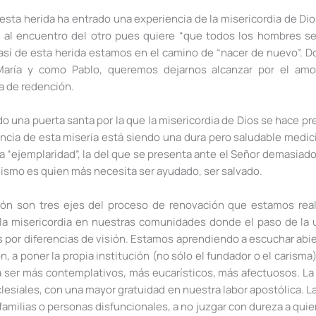
ta herida ha entrado una experiencia de la misericordia de Dio
e al encuentro del otro pues quiere “que todos los hombres se
 así de esta herida estamos en el camino de “nacer de nuevo”.
María y como Pablo, queremos dejarnos alcanzar por el am
a de redención.
do una puerta santa por la que la misericordia de Dios se hace p
ncia de esta miseria está siendo una dura pero saludable medici
 “ejemplaridad”, la del que se presenta ante el Señor demasiado
mismo es quien más necesita ser ayudado, ser salvado.
n son tres ejes del proceso de renovación que estamos rea
r la misericordia en nuestras comunidades donde el paso de la
 por diferencias de visión. Estamos aprendiendo a escuchar abie
, a poner la propia institución (no sólo el fundador o el carisma) 
a ser más contemplativos, más eucarísticos, más afectuosos. La 
esiales, con una mayor gratuidad en nuestra labor apostólica. La
milias o personas disfuncionales, a no juzgar con dureza a quiene