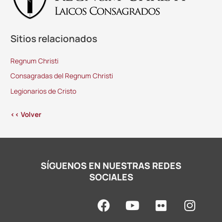
Sitios relacionados
Regnum Christi
Consagradas del Regnum Christi
Legionarios de Cristo
<< Volver
SÍGUENOS EN NUESTRAS REDES
SOCIALES
F
Y
F
I
a
o
l
n