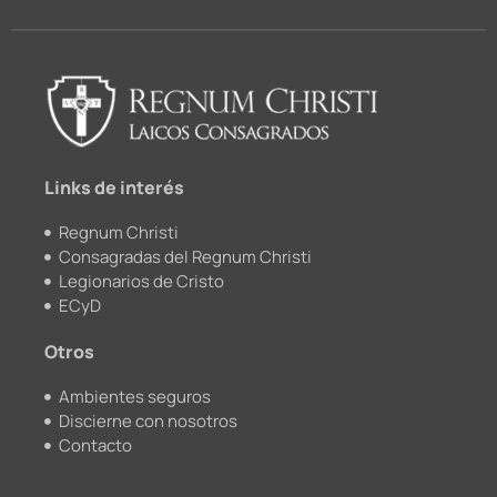
c
u
i
s
e
t
c
t
b
u
k
a
o
b
r
g
o
e
r
k
a
m
Links de interés
Regnum Christi
Consagradas del Regnum Christi
Legionarios de Cristo
ECyD
Otros
Ambientes seguros
Discierne con nosotros
Contacto