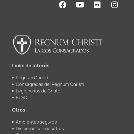
F
Y
F
I
a
o
l
n
c
u
i
s
e
t
c
t
b
u
k
a
o
b
r
g
o
e
r
k
a
m
Links de interés
Regnum Christi
Consagradas del Regnum Christi
Legionarios de Cristo
ECyD
Otros
Ambientes seguros
Discierne con nosotros