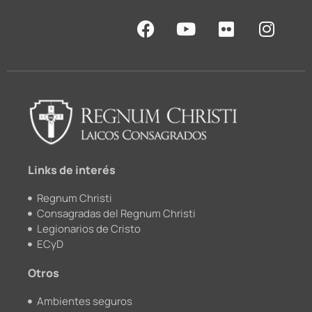
F
Y
F
I
a
o
l
n
c
u
i
s
e
t
c
t
b
u
k
a
o
b
r
g
o
e
r
k
a
m
Links de interés
Regnum Christi
Consagradas del Regnum Christi
Legionarios de Cristo
ECyD
Otros
Ambientes seguros