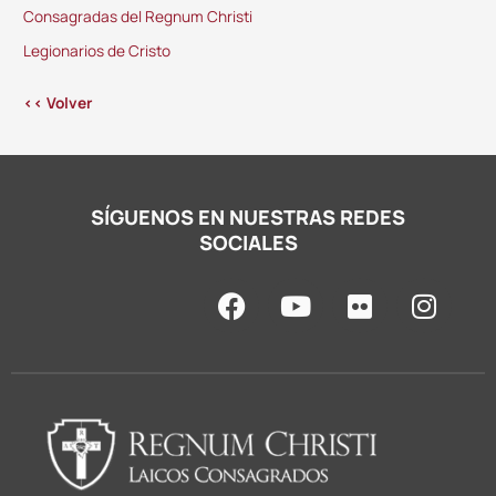
Consagradas del Regnum Christi
Legionarios de Cristo
<< Volver
SÍGUENOS EN NUESTRAS REDES
SOCIALES
F
Y
F
I
a
o
l
n
c
u
i
s
e
t
c
t
b
u
k
a
o
b
r
g
o
e
r
k
a