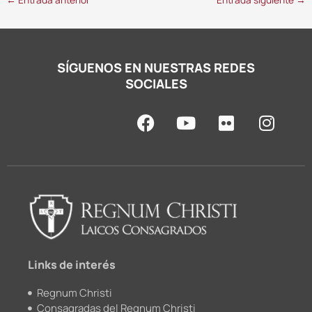
SÍGUENOS EN NUESTRAS REDES
SOCIALES
F
Y
F
I
a
o
l
n
c
u
i
s
e
t
c
t
b
u
k
a
o
b
r
g
o
e
r
k
a
m
Links de interés
Regnum Christi
Consagradas del Regnum Christi