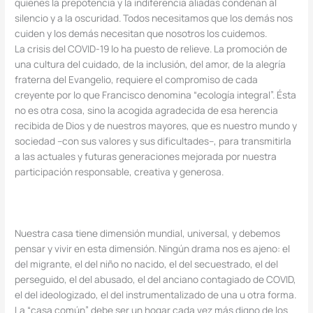
quienes la prepotencia y la indiferencia aliadas condenan al
silencio y a la oscuridad. Todos necesitamos que los demás nos
cuiden y los demás necesitan que nosotros los cuidemos.
La crisis del COVID-19 lo ha puesto de relieve. La promoción de
una cultura del cuidado, de la inclusión, del amor, de la alegría
fraterna del Evangelio, requiere el compromiso de cada
creyente por lo que Francisco denomina “ecología integral”. Ésta
no es otra cosa, sino la acogida agradecida de esa herencia
recibida de Dios y de nuestros mayores, que es nuestro mundo y
sociedad –con sus valores y sus dificultades–, para transmitirla
a las actuales y futuras generaciones mejorada por nuestra
participación responsable, creativa y generosa.
Nuestra casa tiene dimensión mundial, universal, y debemos
pensar y vivir en esta dimensión. Ningún drama nos es ajeno: el
del migrante, el del niño no nacido, el del secuestrado, el del
perseguido, el del abusado, el del anciano contagiado de COVID,
el del ideologizado, el del instrumentalizado de una u otra forma.
La “casa común” debe ser un hogar cada vez más digno de los