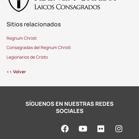
Sitios relacionados
Regnum Christi
Consagradas del Regnum Christi
Legionarios de Cristo
<< Volver
SÍGUENOS EN NUESTRAS REDES
SOCIALES
F
Y
F
I
a
o
l
n