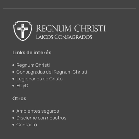
c
u
i
s
e
t
c
t
b
u
k
a
o
b
r
g
o
e
r
k
a
m
Links de interés
Regnum Christi
Consagradas del Regnum Christi
Legionarios de Cristo
ECyD
Otros
Ambientes seguros
Discierne con nosotros
Contacto