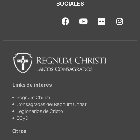
SOCIALES
F
Y
F
I
a
o
l
n
c
u
i
s
e
t
c
t
b
u
k
a
o
b
r
g
o
e
r
k
a
m
Links de interés
Regnum Christi
Consagradas del Regnum Christi
Legionarios de Cristo
ECyD
Otros