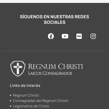
SÍGUENOS EN NUESTRAS REDES
SOCIALES
F
Y
F
I
a
o
l
n
c
u
i
s
e
t
c
t
b
u
k
a
o
b
r
g
o
e
r
k
a
m
Links de interés
Regnum Christi
Consagradas del Regnum Christi
Legionarios de Cristo