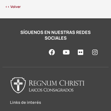
<< Volver
SÍGUENOS EN NUESTRAS REDES
SOCIALES
F
Y
F
I
a
o
l
n
c
u
i
s
e
t
c
t
b
u
k
a
o
b
r
g
o
e
r
k
a
m
Links de interés