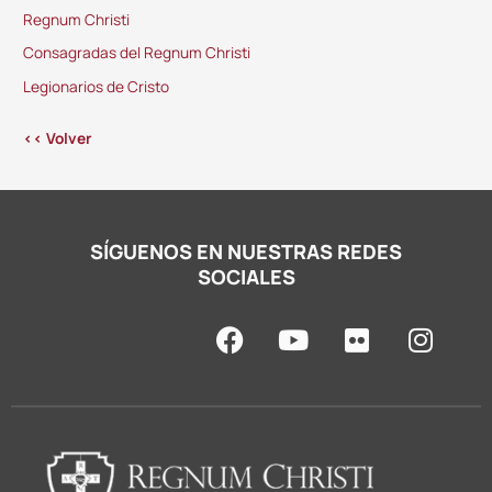
Regnum Christi
Consagradas del Regnum Christi
Legionarios de Cristo
<< Volver
SÍGUENOS EN NUESTRAS REDES
SOCIALES
F
Y
F
I
a
o
l
n
c
u
i
s
e
t
c
t
b
u
k
a
o
b
r
g
o
e
r