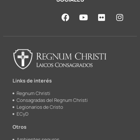
F
Y
F
I
a
o
l
n
c
u
i
s
e
t
c
t
b
u
k
a
o
b
r
g
o
e
r
k
a
m
Links de interés
Regnum Christi
Consagradas del Regnum Christi
Legionarios de Cristo
ECyD
Otros
Ambientes seguros