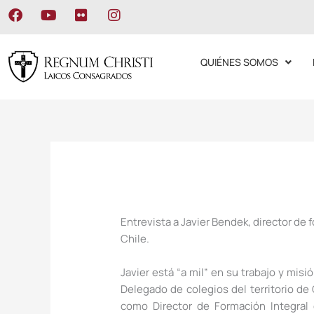
Ir
F
Y
F
I
al
a
o
l
n
c
u
i
s
contenido
e
t
c
t
QUIÉNES SOMOS
b
u
k
a
o
b
r
g
o
e
r
k
a
m
Entrevista a Javier Bendek, director de 
Chile.
Javier está “a mil” en su trabajo y mis
Delegado de colegios del territorio de
como Director de Formación Integral 