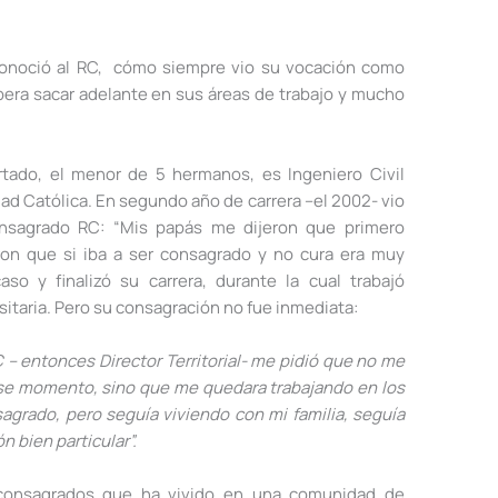
conoció al RC, cómo siempre vio su vocación como
pera sacar adelante en sus áreas de trabajo y mucho
tado, el menor de 5 hermanos, es Ingeniero Civil
dad Católica. En segundo año de carrera –el 2002- vio
onsagrado RC: “Mis papás me dijeron que primero
on que si iba a ser consagrado y no cura era muy
aso y finalizó su carrera, durante la cual trabajó
itaria. Pero su consagración no fue inmediata:
 – entonces Director Territorial- me pidió que no me
ese momento, sino que me quedara trabajando en los
agrado, pero seguía viviendo con mi familia, seguía
n bien particular”.
 consagrados que ha vivido en una comunidad de