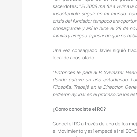
sacerdotes: “
El 2008 me fui a vivir a l
insostenible seguir en mi mundo, con
crisis del fundador tampoco era oportun
consagrarme y así lo hice el 28 de no
familia y amigos, a pesar de que no habí
Una vez consagrado Javier siguió tra
local de apostolado.
“
Entonces le pedí al P. Sylvester Hee
donde estuve un año estudiando. Lu
Filosofía. Trabajé en la Dirección Gen
pidieron ayudar en el proceso de los est
¿Cómo conociste el RC?
Conocí el RC a través de uno de los m
el Movimiento y así empecé a ir al ECYD