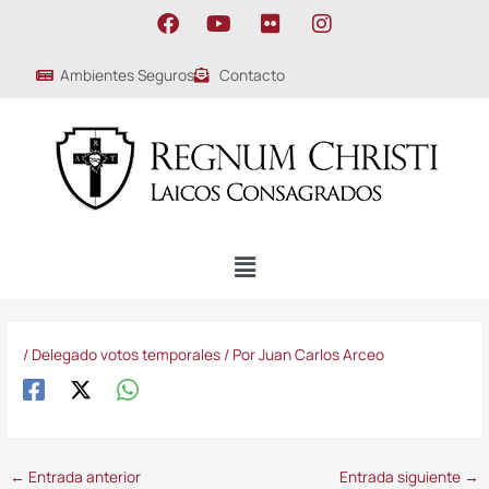
Ir
F
Y
F
I
al
a
o
l
n
contenido
c
u
i
s
Ambientes Seguros
Contacto
e
t
c
t
b
u
k
a
o
b
r
g
o
e
r
k
a
m
Menú
/
Delegado votos temporales
/ Por
Juan Carlos Arceo
←
Entrada anterior
Entrada siguiente
→