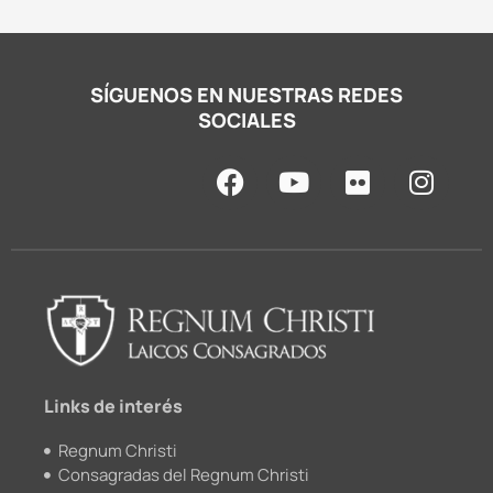
SÍGUENOS EN NUESTRAS REDES
SOCIALES
F
Y
F
I
a
o
l
n
c
u
i
s
e
t
c
t
b
u
k
a
o
b
r
g
o
e
r
k
a
m
Links de interés
Regnum Christi
Consagradas del Regnum Christi