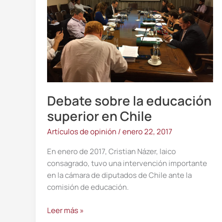
superior
en
Chile
Debate sobre la educación
superior en Chile
Artículos de opinión
/
enero 22, 2017
En enero de 2017, Cristian Názer, laico
consagrado, tuvo una intervención importante
en la cámara de diputados de Chile ante la
comisión de educación.
Leer más »