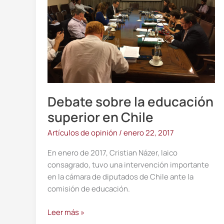
superior
en
Chile
Debate sobre la educación
superior en Chile
Artículos de opinión
/
enero 22, 2017
En enero de 2017, Cristian Názer, laico
consagrado, tuvo una intervención importante
en la cámara de diputados de Chile ante la
comisión de educación.
Leer más »