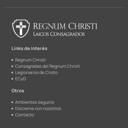
c
u
i
s
e
t
c
t
b
u
k
a
o
b
r
g
o
e
r
k
a
m
Links de interés
Regnum Christi
Consagradas del Regnum Christi
Legionarios de Cristo
ECyD
Otros
Ambientes seguros
Discierne con nosotros
Contacto