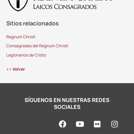
Sitios relacionados
Regnum Christi
Consagradas del Regnum Christi
Legionarios de Cristo
<< Volver
SÍGUENOS EN NUESTRAS REDES
SOCIALES
F
Y
F
I
a
o
l
n