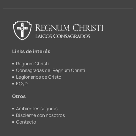
c
u
i
s
e
t
c
t
b
u
k
a
o
b
r
g
o
e
r
k
a
m
Links de interés
Regnum Christi
Consagradas del Regnum Christi
Legionarios de Cristo
ECyD
Otros
Ambientes seguros
Discierne con nosotros
Contacto