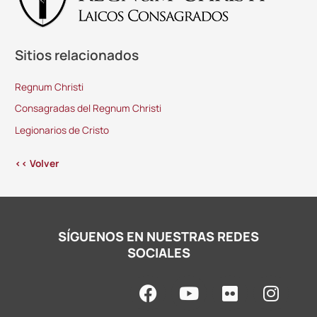
Sitios relacionados
Regnum Christi
Consagradas del Regnum Christi
Legionarios de Cristo
<< Volver
SÍGUENOS EN NUESTRAS REDES
SOCIALES
F
Y
F
I
a
o
l
n