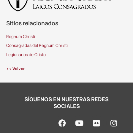
Sitios relacionados
Regnum Christi
Consagradas del Regnum Christi
Legionarios de Cristo
<< Volver
SÍGUENOS EN NUESTRAS REDES
SOCIALES
F
Y
F
I
a
o
l
n