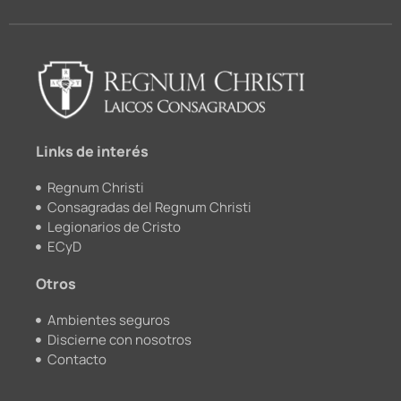
c
u
i
s
e
t
c
t
b
u
k
a
o
b
r
g
o
e
r
k
a
m
Links de interés
Regnum Christi
Consagradas del Regnum Christi
Legionarios de Cristo
ECyD
Otros
Ambientes seguros
Discierne con nosotros
Contacto