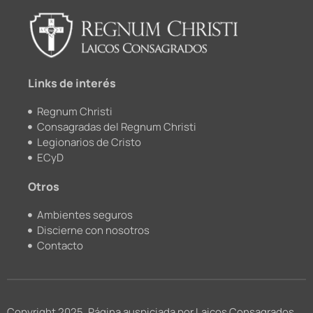
b
u
k
a
o
b
r
g
o
e
r
k
a
m
Links de interés
Regnum Christi
Consagradas del Regnum Christi
Legionarios de Cristo
ECyD
Otros
Ambientes seguros
Discierne con nosotros
Contacto
Copyright 2025, Página auspiciada por Laicos Consagrados