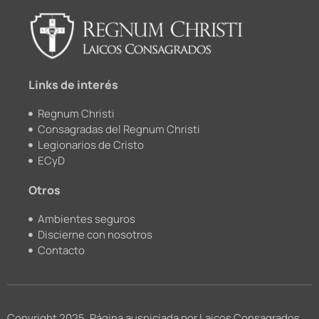
b
u
k
a
o
b
r
g
o
e
r
k
a
m
Links de interés
Regnum Christi
Consagradas del Regnum Christi
Legionarios de Cristo
ECyD
Otros
Ambientes seguros
Discierne con nosotros
Contacto
Copyright 2025, Página auspiciada por Laicos Consagrados