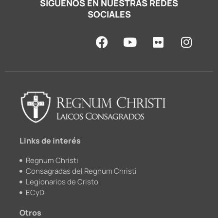
SÍGUENOS EN NUESTRAS REDES
SOCIALES
F
Y
F
I
a
o
l
n
c
u
i
s
e
t
c
t
b
u
k
a
o
b
r
g
o
e
r
k
a
m
Links de interés
Regnum Christi
Consagradas del Regnum Christi
Legionarios de Cristo
ECyD
Otros