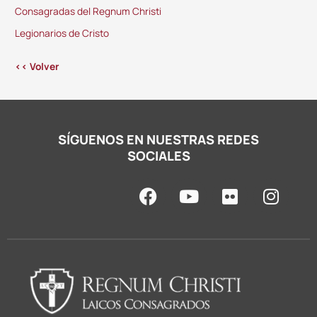
Consagradas del Regnum Christi
Legionarios de Cristo
<< Volver
SÍGUENOS EN NUESTRAS REDES
SOCIALES
F
Y
F
I
a
o
l
n
c
u
i
s
e
t
c
t
b
u
k
a
o
b
r
g
o
e
r
k
a