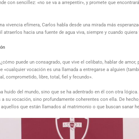
nde con sencillez:
«
no se va a arrepentir
»
, y promete que encontrar
na vivencia efímera
, Carlos habla desde una mirada
más
esperanza
l atraerlos hacia una fuente de agua viva, siempre y cuando quiera v
ión
¿cómo puede un consagrado, que vive el celibato, hablar de amor, 
ue
«
cualquier vocación es una llamada a entregarse a alguien (tamb
l, comprometido, libre, total, fiel y fecundo
»
.
 huido del mundo, sino que se ha adentrado en él con otra lógica.
os a su vocación, sino profundamente coherentes con ella. De hech
de aquellos que están llamados al matrimonio o que buscan sanar h