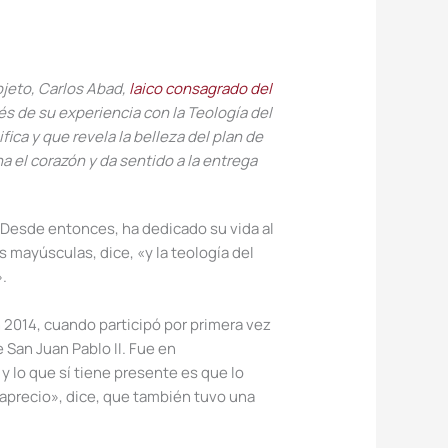
jeto, Carlos Abad,
laico consagrado del
s de su experiencia con la Teología del
ica y que revela la belleza del plan de
a el corazón y da sentido a la entrega
 Desde entonces, ha dedicado su vida a
l
as mayúsculas, dice,
«
y la teología del
»
.
 2014, cuando participó por primera vez
 San Juan Pablo II. Fue en
 y lo que
sí tiene presente
es que
lo
 aprecio»
, dice, que también
tuvo una