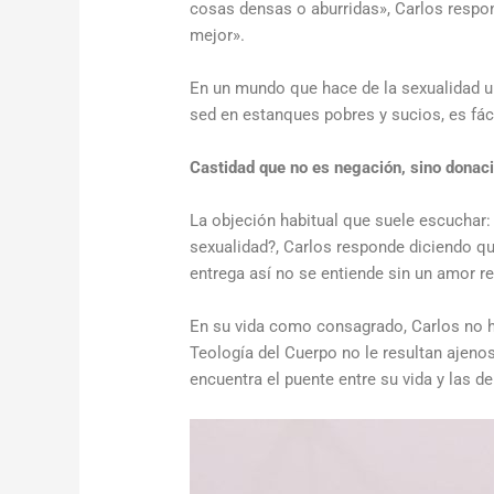
cosas densas o aburridas
»
, Carlos respo
mejor
»
.
En un mundo que
hace de
la sexualidad
u
sed en estanques pobres y sucios, es fáci
Castidad que no es negación, sino donac
La objeción habitual que suele escuchar
:
sexualidad?
,
Carlos
responde
diciendo q
entrega así no se entiende sin un amor rea
En su vida como consagrado, Carlos no ha
Teología del Cuerpo no le resultan ajen
encuentra el puente entre su vida y las 