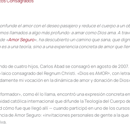
cos Consagrados
funde el amor con el deseo pasajero y reduce el cuerpo a
un
ob
os llamados a algo más profundo: a amar como Dios ama. A travé
 de
«
Amor Seguro
»
, ha descubierto un camino que sana, que dignif
 es a una teoría, sino a una experiencia concreta de amor que llen
ndo de cuatro hijos, Carlos
Abad
se consagró en agosto de 2007.
o laico consagrado del
Regnum
Christi
.
«
Dios es AMOR
»
, con letr
ndamente mi vocación en la dinámica de amor y donación de Dios
sformador
»
, como él lo llama, encontró una expresión concreta en
ad católica internacional que difunde la Teología del Cuerpo de
ad cómo
fue que
llegó allí
—
cuando participó en uno de los cursos
encia de Amor Seguro
:
«
invitaciones personales de gente
a la que
iva
.