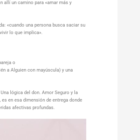
á
n
allí un camino para
«
amar más y
da:
«
cuando una persona busca saciar su
ivir lo que implica
»
.
pareja o
ién a Alguien con mayúscula) y una
 Una lógica del don. Amor Seguro y la
o, es en esa dimensión
de entrega
donde
eridas afectivas profundas
.