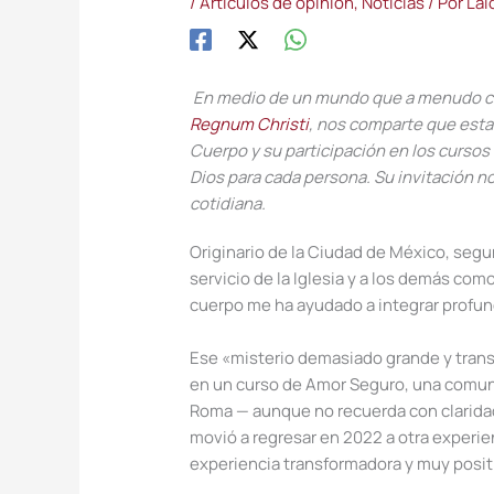
/
Artículos de opinión
,
Noticias
/ Por
Lai
En medio de un mundo que a menudo con
Regnum Christi
,
nos comparte
que estam
Cuerpo y su participación en los cursos
Dios para cada persona. Su invitación no
cotidiana.
Originario de la Ciudad de México, segu
servicio de
la
Iglesia y a los demás com
cuerpo me ha ayudado a integrar profu
Ese
«
misterio demasiado grande y tran
en un curso de Amor Seguro, una comunid
Roma
—
a
unque
no recuerda con clarid
movió a regresar
en 2022
a otra experi
experiencia transformadora y muy posit