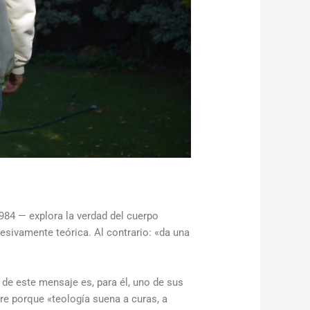
1984
— explora la verdad del cuerpo
esivamente teórica. Al contrario:
«
da una
d de este mensaje es, para él, uno de sus
bre
porque «
teología suena a curas, a