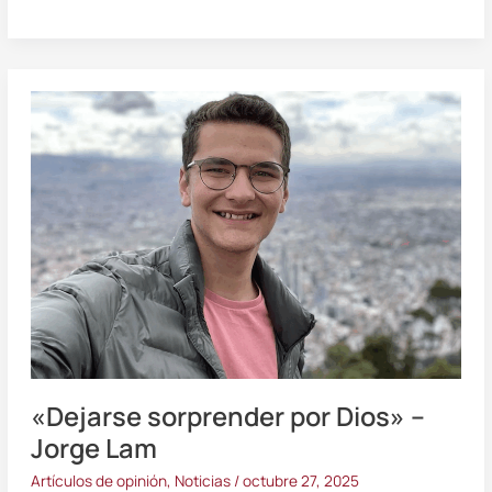
«Dejarse
sorprender
por
Dios»
–
Jorge
Lam
«Dejarse sorprender por Dios» –
Jorge Lam
Artículos de opinión
,
Noticias
/
octubre 27, 2025