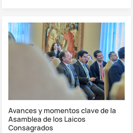
Avances
y
momentos
clave
de
la
Asamblea
de
los
Laicos
Consagrados
Avances y momentos clave de la
Asamblea de los Laicos
Consagrados