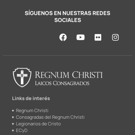
SÍGUENOS EN NUESTRAS REDES
SOCIALES
F
Y
F
I
a
o
l
n
c
u
i
s
e
t
c
t
b
u
k
a
o
b
r
g
o
e
r
k
a
m
Links de interés
Regnum Christi
Consagradas del Regnum Christi
Legionarios de Cristo
ECyD