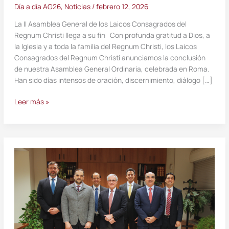
Día a día AG26
,
Noticias
/
febrero 12, 2026
La II Asamblea General de los Laicos Consagrados del
Regnum Christi llega a su fin Con profunda gratitud a Dios, a
la Iglesia y a toda la familia del Regnum Christi, los Laicos
Consagrados del Regnum Christi anunciamos la conclusión
de nuestra Asamblea General Ordinaria, celebrada en Roma.
Han sido días intensos de oración, discernimiento, diálogo […]
Leer más »
Elección
del
nuevo
Gobierno
General
de
los