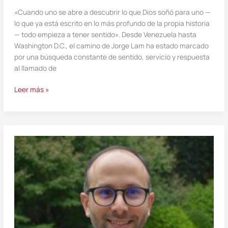
«Cuando uno se abre a descubrir lo que Dios soñó para uno —
lo que ya está escrito en lo más profundo de la propia historia
— todo empieza a tener sentido». Desde Venezuela hasta
Washington D.C., el camino de Jorge Lam ha estado marcado
por una búsqueda constante de sentido, servicio y respuesta
al llamado de
Leer más »
«Me
descalzo
ante
su
terreno
sagrado»:
Sergio
Carvallo