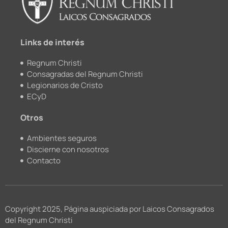
o
e
r
k
a
m
Links de interés
Regnum Christi
Consagradas del Regnum Christi
Legionarios de Cristo
ECyD
Otros
Ambientes seguros
Discierne con nosotros
Contacto
Copyright 2025, Página auspiciada por Laicos Consagrados
del Regnum Christi