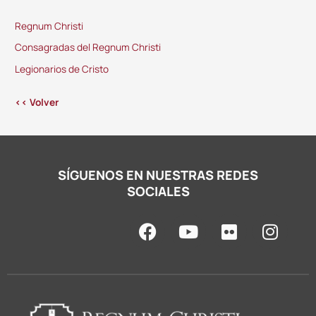
Regnum Christi
Consagradas del Regnum Christi
Legionarios de Cristo
<< Volver
SÍGUENOS EN NUESTRAS REDES
SOCIALES
F
Y
F
I
a
o
l
n
c
u
i
s
e
t
c
t
b
u
k
a
o
b
r
g