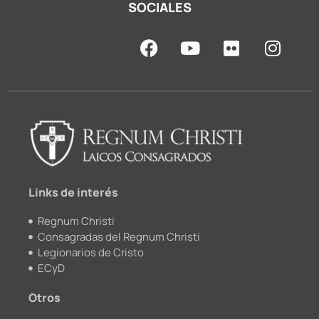
SOCIALES
F
Y
F
I
a
o
l
n
c
u
i
s
e
t
c
t
b
u
k
a
o
b
r
g
o
e
r
k
a
m
Links de interés
Regnum Christi
Consagradas del Regnum Christi
Legionarios de Cristo
ECyD
Otros