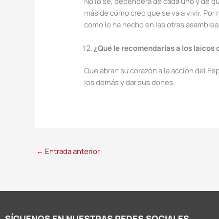
No lo sé, dependerá de cada uno y de 
más de cómo creo que se va a vivir. Por 
como lo ha hecho en las otras asambleas 
¿Qué le recomendarías a los laicos
Que abran su corazón a la acción del Esp
los demás y dar sus dones.
←
Entrada anterior
SÍGUENOS EN NUESTRAS REDES SOCIALES