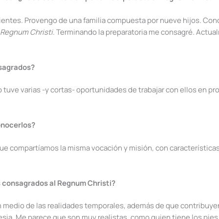
ientes. Provengo de una familia compuesta por nueve hijos. Cono
l
Regnum Christi
. Terminando la preparatoria me consagré. Actualm
nsagrados?
o tuve varias -y cortas- oportunidades de trabajar con ellos en
onocerlos?
e compartíamos la misma vocación y misión, con características
s consagrados al Regnum Christi?
n medio de las realidades temporales, además de que contribuyen
lesia. Me parece que son muy realistas, como quien tiene los pies e