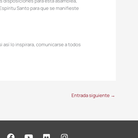
s disposiciones para esta asamblea,
 Espíritu Santo para que se manifieste
i así lo inspirara, comunicarse a todos
Entrada siguiente
→
F
Y
F
I