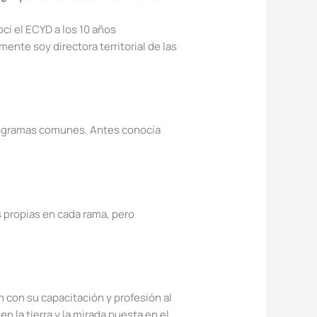
cí el ECYD a los 10 años
ente soy directora territorial de las
 programas comunes. Antes conocía
 propias en cada rama, pero
 con su capacitación y profesión al
n la tierra y la mirada puesta en el