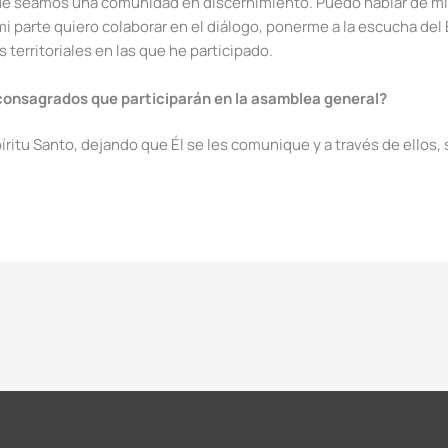
que seamos una comunidad en discernimiento. Puedo hablar de mi
mi parte quiero colaborar en el diálogo, ponerme a la escucha del
territoriales en las que he participado.
 consagrados que participarán en la asamblea general?
íritu Santo, dejando que Él se les comunique y a través de ellos, s