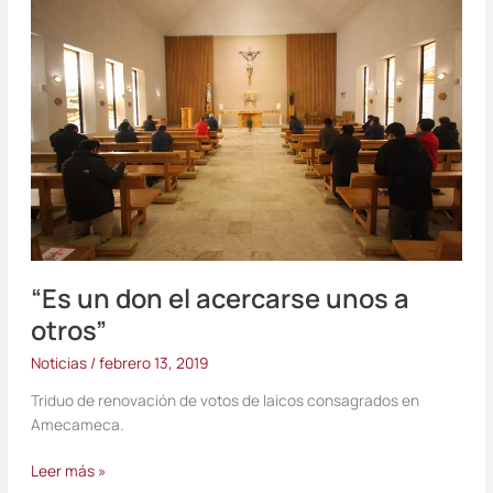
un
don
el
acercarse
unos
a
otros”
“Es un don el acercarse unos a
otros”
Noticias
/
febrero 13, 2019
Triduo de renovación de votos de laicos consagrados en
Amecameca.
Leer más »