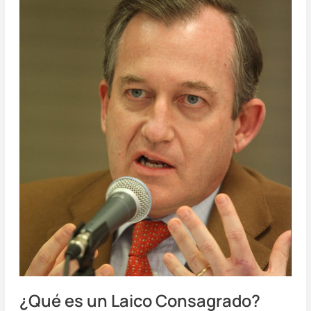
es
un
Laico
Consagrado?
¿Qué es un Laico Consagrado?