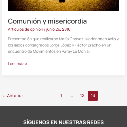
Comunión y misericordia
Artículos de opinión
/
junio 26, 2016
Presentación que realizaron María Chávez, Maricarmen Ávila y
los laicos consagrados Jorge López y Héctor Bracho en un
encuentro de Movimientos en Paray Le Monial.
Leer más »
←
Anterior
1
…
12
13
SÍGUENOS EN NUESTRAS REDES