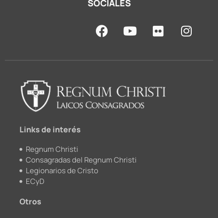
SOCIALES
F
Y
F
I
a
o
l
n
c
u
i
s
e
t
c
t
b
u
k
a
o
b
r
g
o
e
r
k
a
m
Links de interés
Regnum Christi
Consagradas del Regnum Christi
Legionarios de Cristo
ECyD
Otros