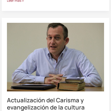
Leer más »
Actualización
del
Carisma
y
evangelización
de
la
cultura
Actualización del Carisma y
evangelización de la cultura