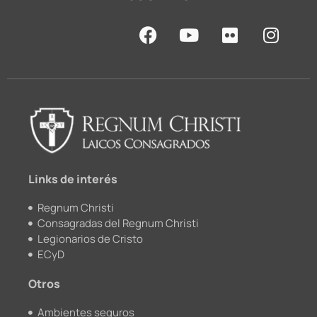
F
Y
F
I
a
o
l
n
c
u
i
s
e
t
c
t
b
u
k
a
o
b
r
g
o
e
r
k
a
m
Links de interés
Regnum Christi
Consagradas del Regnum Christi
Legionarios de Cristo
ECyD
Otros
Ambientes seguros