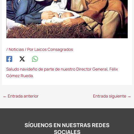
/
Noticias
/ Por
Laicos Consagrados
Saludo navideño de parte de nuestro Director General, Félix
Gómez Rueda.
←
Entrada anterior
Entrada siguiente
→
SÍGUENOS EN NUESTRAS REDES
SOCIALES