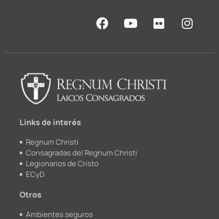
F
Y
F
I
a
o
l
n
c
u
i
s
e
t
c
t
b
u
k
a
o
b
r
g
o
e
r
k
a
m
Links de interés
Regnum Christi
Consagradas del Regnum Christi
Legionarios de Cristo
ECyD
Otros
Ambientes seguros