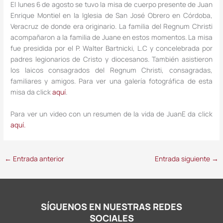
El lunes 6 de agosto se tuvo la misa de cuerpo presente de Juan
Enrique Montiel en la Iglesia de San José Obrero en Córdoba,
Veracruz de donde era originario. La familia del Regnum Christi
acompañaron a la familia de Juane en estos momentos. La misa
fue presidida por el P. Walter Bartnicki, L.C y concelebrada por
padres legionarios de Cristo y diocesanos. También asistieron
los laicos consagrados del Regnum Christi, consagradas,
familiares y amigos. Para ver una galería fotográfica de esta
misa da click
aquí
.
Para ver un video con un resumen de la vida de JuanE da click
aquí.
←
Entrada anterior
Entrada siguiente
→
SÍGUENOS EN NUESTRAS REDES
SOCIALES