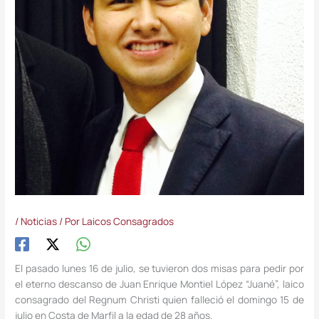
/
Noticias
/ Por
Laicos Consagrados
El pasado lunes 16 de julio, se tuvieron dos misas para pedir por
el eterno descanso de Juan Enrique Montiel López “Juané”, laico
consagrado del Regnum Christi quien falleció el domingo 15 de
julio en Costa de Marfil a la edad de 28 años.