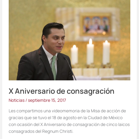
X
Aniversario
de
consagración
X Aniversario de consagración
Noticias
/
septiembre 15, 2017
Les compartimos una videomemoria de la Misa de acción de
gracias que se tuvo el 18 de agosto en la Ciudad de México
con ocasión del X Aniversario de consagración de cinco laicos
consagrados del Regnum Christi.