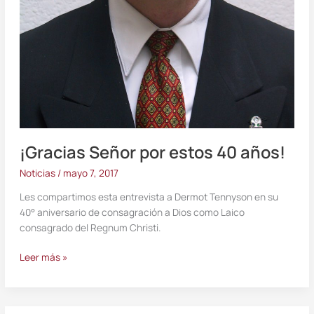
¡Gracias Señor por estos 40 años!
Noticias
/
mayo 7, 2017
Les compartimos esta entrevista a Dermot Tennyson en su
40° aniversario de consagración a Dios como Laico
consagrado del Regnum Christi.
Leer más »