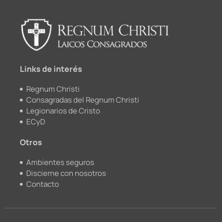
b
u
k
a
o
b
r
g
o
e
r
k
a
m
Links de interés
Regnum Christi
Consagradas del Regnum Christi
Legionarios de Cristo
ECyD
Otros
Ambientes seguros
Discierne con nosotros
Contacto