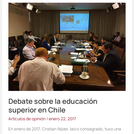
Debate
sobre
la
educación
superior
en
Chile
Debate sobre la educación
superior en Chile
Artículos de opinión
/
enero 22, 2017
En enero de 2017, Cristian Názer, laico consagrado, tuvo una