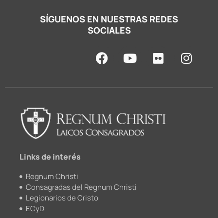
SÍGUENOS EN NUESTRAS REDES
SOCIALES
F
Y
F
I
a
o
l
n
c
u
i
s
e
t
c
t
b
u
k
a
o
b
r
g
o
e
r
k
a
m
Links de interés
Regnum Christi
Consagradas del Regnum Christi
Legionarios de Cristo
ECyD