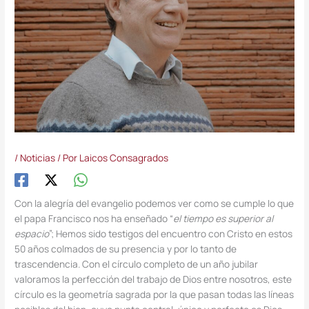
/
Noticias
/ Por
Laicos Consagrados
Con la alegría del evangelio podemos ver como se cumple lo que
el papa Francisco nos ha enseñado “
el tiempo es superior al
espacio
”; Hemos sido testigos del encuentro con Cristo en estos
50 años colmados de su presencia y por lo tanto de
trascendencia. Con el círculo completo de un año jubilar
valoramos la perfección del trabajo de Dios entre nosotros, este
círculo es la geometría sagrada por la que pasan todas las líneas